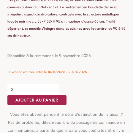
fixé par une armature en arc de cercle, accueille confortablement les
convives autour d’un îlot central. Le revêtement en bouclette dense et
irrégulier, aspect chiné bicolore, contraste avec la structure métallique
laquée noir mat. L 53×P 52×H 95 cm, hauteur d’assise 65 cm. Traité
déperlant, ce modèle s’intègre dans les cuisines avec îlot central de 90 à 95
cm de hauteur.
quantité
Disponible à la commande le 9 novembre 2026
de
Tabouret
Livraison estimée entre le 10/11/2026 - 20/11/2026
Tuile
Tissu-
Métal
AJOUTER AU PANIER
Ixia
Vous êtes absent pendant le délai d'estimation de livraison ?
Pas de problème, dites nous lors du passage de commande en
commentaires, à partir de quelle date vous souhaitez être livré.