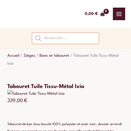
Aller
au
0,00
€
contenu
Recherche
de
produits
Accueil
/
Sièges
/
Banc et tabouret
/
Tabouret Tuile Tissu-Métal
Ixia
Tabouret Tuile Tissu-Métal Ixia
339,00
€
Tabouret de bar tissu bouclé 100% polyester et acier noir, dossier arrondi