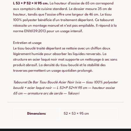
L 53 × P 52 × H 95 cm.
La hauteur d’assise de 65 cm correspond
aux comptoirs de cuisine standard. Le dossier mesure 35 cm de
hauteur, tandis que l’assise offre une largeur de 46 cm. Le tissu
100% polyester bénéficie d’un traitement déperlant. Ce tabouret
nécessite un montage manuel et n’est pas empilable. Il répond à la
norme EN16139:2013 pour un usage intensif.
Entretien et usage
Le tissu bouclé traité déperlant se nettoie avec un chiffon doux
légèrement humide pour absorber les liquides renversés. La
structure en acier laqué noir mat supporte un nettoyage à sec sans
produit abrasif. La densité du tissu bouclé et la stabilité des
traverses permettent un usage quotidien prolongé.
Tabouret De Bar Tissu Bouclé Acier Noir Ixia — tissu 100% polyester
bouclé + acier laqué noir — L 53×P 52×H 95 cm — hauteur assise
65 cm — armature arc de cercle — Takoori
Dimensions
52 × 53 × 95 cm