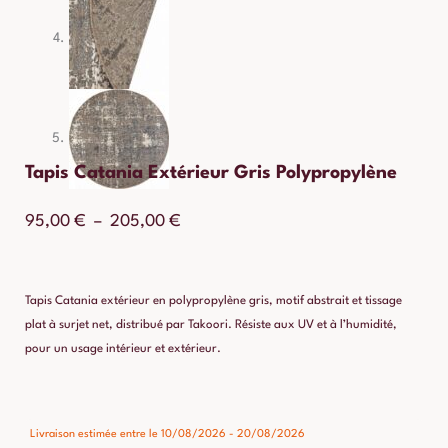
Tapis Catania Extérieur Gris Polypropylène
Plage
95,00
€
–
205,00
€
de
prix :
Tapis Catania extérieur en polypropylène gris, motif abstrait et tissage
95,00 €
plat à surjet net, distribué par Takoori. Résiste aux UV et à l’humidité,
pour un usage intérieur et extérieur.
à
205,00 €
quantité
Livraison estimée entre le 10/08/2026 - 20/08/2026
de