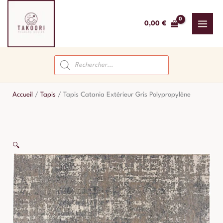
Aller
au
0,00
€
contenu
Recherche
de
produits
Accueil
/
Tapis
/
Tapis Catania Extérieur Gris Polypropylène
🔍