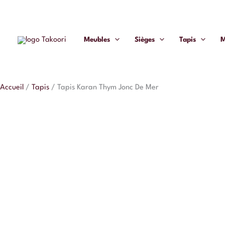
Aller
quantité
Plage
au
de
de
contenu
Tapis
prix :
Meubles
Sièges
Tapis
M
Karan
95,00 €
Thym
à
Jonc
259,00 €
Accueil
/
Tapis
/
Tapis Karan Thym Jonc De Mer
De
Mer