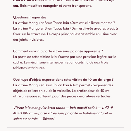
L 40 × P 40 × H 180 cm.
Porte vitrée de
40 × 162 cm
. Pieds
H 11,5
cm
. Bois massif de manguier et verre transparent.
Questions fréquentes
La vitrine Manguier Brun Tabac Ixia 40cm est-elle livrée montée ?
La vitrine Manguier Brun Tabac Ixia 40cm est livrée avec les pieds à
fixer sur la structure. Le corps principal est assemblé en usine avec
des joints invisibles.
Comment ouvrir la porte vitrée sans poignée apparente ?
La porte de cette vitrine Ixia s’ouvre par une pression légère sur le
cadre. Le mécanisme interne permet un accès fluide aux trois
tablettes intérieures.
Quel type d’objets exposer dans cette vitrine de 40 cm de large ?
La vitrine Manguier Brun Tabac Ixia 40cm permet d’exposer des
objets de collection ou de la vaisselle. La profondeur de 40 cm
offre un espace suffisant pour des pièces décoratives verticales.
Vitrine Ixia manguier brun tabac — bois massif satiné — L 40×P
40×H 180 cm — porte vitrée sans poignée — bohème naturel —
salon ou entrée — Takoori