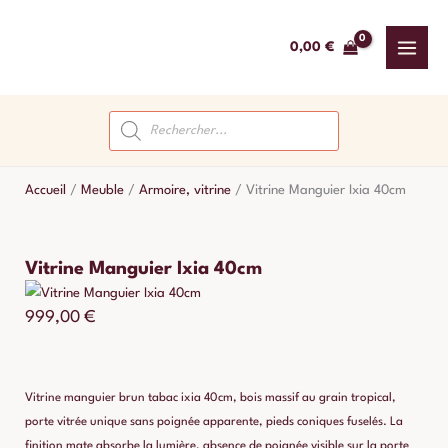
Aller
au
0,00
€
contenu
Recherche
de
produits
Accueil
/
Meuble
/
Armoire, vitrine
/
Vitrine Manguier Ixia 40cm
Vitrine Manguier Ixia 40cm
999,00
€
Vitrine manguier brun tabac ixia 40cm, bois massif au grain tropical,
porte vitrée unique sans poignée apparente, pieds coniques fuselés. La
finition mate absorbe la lumière, absence de poignée visible sur la porte