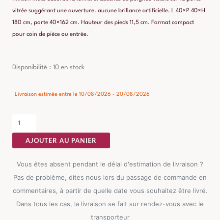
vitrée suggérant une ouverture. aucune brillance artificielle. L 40×P 40×H
180 cm, porte 40×162 cm. Hauteur des pieds 11,5 cm. Format compact
pour coin de pièce ou entrée.
quantité
Disponibilité :
10 en stock
de
Vitrine
Livraison estimée entre le 10/08/2026 - 20/08/2026
Manguier
Ixia
40cm
AJOUTER AU PANIER
Vous êtes absent pendant le délai d'estimation de livraison ?
Pas de problème, dites nous lors du passage de commande en
commentaires, à partir de quelle date vous souhaitez être livré.
Dans tous les cas, la livraison se fait sur rendez-vous avec le
transporteur