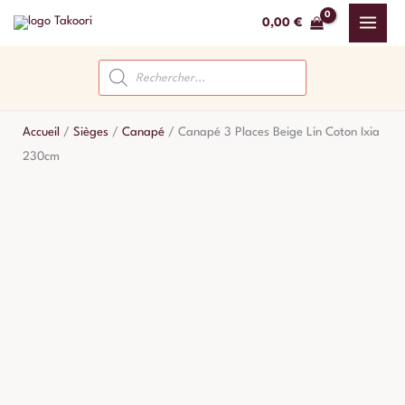
Aller
0,00
€
au
contenu
Recherche
de
produits
Accueil
/
Sièges
/
Canapé
/
Canapé 3 Places Beige Lin Coton Ixia
230cm