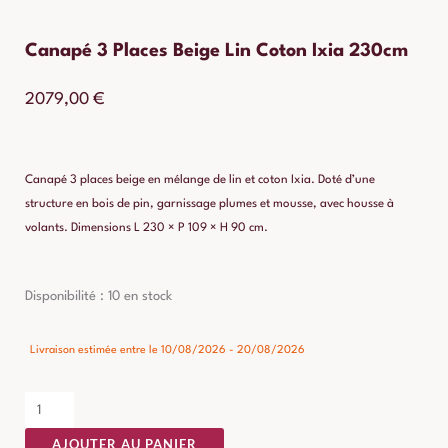
Canapé 3 Places Beige Lin Coton Ixia 230cm
2079,00
€
Canapé 3 places beige en mélange de lin et coton Ixia. Doté d’une
structure en bois de pin, garnissage plumes et mousse, avec housse à
volants. Dimensions L 230 × P 109 × H 90 cm.
quantité
Disponibilité :
10 en stock
de
Canapé
Livraison estimée entre le 10/08/2026 - 20/08/2026
3
Places
Beige
AJOUTER AU PANIER