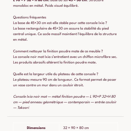
L 90 × P 32 × H 80 cm.
Base au sol
45 × 30 cm
. Structure
monobloc en métal. Poids visuel équilibré.
Questions fréquentes
La base de 45×30 cm est-elle stable pour cette console Ixia ?
La base rectangulaire de 45×30 cm assure la stabilité du pied
central unique. Ce socle massif maintient l’équilibre de la structure
en métal.
Comment nettoyer la finition poudre mate de ce meuble ?
La console noir mat Ixia s’entretient avec un chiffon microfibre sec.
Les produits abrasifs altèrent la finition poudre mate.
Quelle est la largeur utile du plateau de cette console ?
Le plateau mesure 90 cm de longueur. Ce format permet de poser
un vase contre un mur dans un couloir étroit.
Console Ixia noir mat — métal finition poudre — L 90×P 32×H 80
cm — pied anneau géométrique — contemporain — entrée couloir
— Takoori
Dimensions
32 × 90 × 80 cm