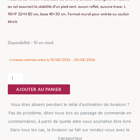
au sol assurant la stabilité d’un pied cent. aucun reflet, aucune trace. L
90×P 32×H 80 cm, base 45×30 cm. Format mural pour entrée ou couloir
étroit.
quantité
Disponibilité :
10 en stock
de
Console
Livraison estimée entre le 10/08/2026 - 20/08/2026
Noir
Ixia
90cm
AJOUTER AU PANIER
Vous êtes absent pendant le délai d'estimation de livraison ?
Pas de problème, dites nous lors du passage de commande en
commentaires, à partir de quelle date vous souhaitez être livré.
Dans tous les cas, la livraison se fait sur rendez-vous avec le
transporteur