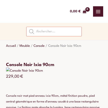
Aller
au
0,00
€
contenu
Recherche
de
produits
Accueil
/
Meuble
/
Console
/
Console Noir Ixia 90cm
Console Noir Ixia 90cm
229,00
€
Console noir mat pied anneau ixia 90cm, métal finition poudre, pied
central géométrique en forme d’anneau soudé à une base rectangulaire
massive. La finition mate absorbe la lumière, base rectangulaire massive