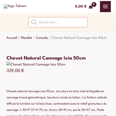
Aller
0,00
€
au
contenu
Recherche
de
produits
Accueil
/
Meuble
/
Console
/
Chevet Naturel Cannage Ixia 50cm
Chevet Naturel Cannage Ixia 50cm
339,00
€
Chevet naturel cannage ixia 50cm, structure en bois miel et façades en
cannage tressé géométrique, boutons ronds en laiton. La finition satinée
diffuse la lumière sur le bois lisse, contrastant avec le relief granuleux du
cannage. L 50×P 37×H 75 cm, tiroirs 35×19 cm, porte 35×57 cm. Pieds