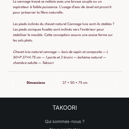
Le cannage tressé se nettoie avec une brosse souple ou un
aspirateur à faible puissance. L’usage d’eau de Javel est proscrit
pour préserver la fibre naturelle.
Les pieds inclinés du chevet naturel Cannage Ixia sont-ils stables ?
Les pieds coniques fuselés sont inclinés vers l’extérieur pour
stabiliser le meuble. Cette conception assure une assise ferme sur
les sols plats.
Chevet Ixia naturel cannage — bois de sapin et composite — L
50×P 37×H 75 cm — 1 porte et 3 tiroirs — bohème naturel —
chambre adulte — Takoori
Dimensions
37 × 50 × 75 cm
TAKOORI
Qui sommes-nous ?