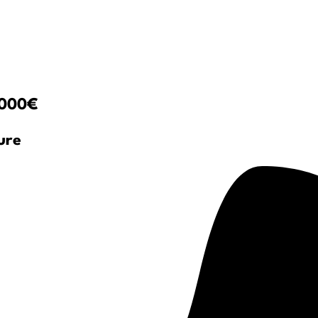
 3000€
ure