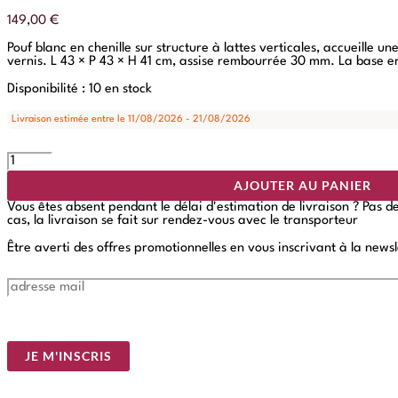
149,00
€
Pouf blanc en chenille sur structure à lattes verticales, accueille
vernis. L 43 × P 43 × H 41 cm, assise rembourrée 30 mm. La base en
Disponibilité :
10 en stock
Livraison estimée entre le 11/08/2026 - 21/08/2026
AJOUTER AU PANIER
Vous êtes absent pendant le délai d'estimation de livraison ? Pas 
cas, la livraison se fait sur rendez-vous avec le transporteur
Être averti des offres promotionnelles en vous inscrivant à la newsl
E
m
a
i
l
*
JE M'INSCRIS