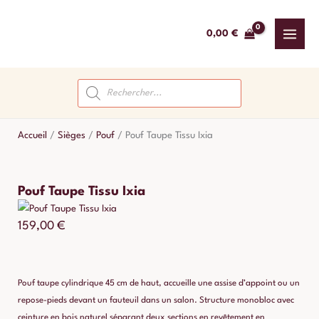
Aller
au
0,00
€
contenu
Recherche
de
produits
Accueil
/
Sièges
/
Pouf
/
Pouf Taupe Tissu Ixia
Pouf Taupe Tissu Ixia
159,00
€
Pouf taupe cylindrique 45 cm de haut, accueille une assise d’appoint ou un
repose-pieds devant un fauteuil dans un salon. Structure monobloc avec
ceinture en bois naturel séparant deux sections en revêtement en