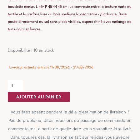
bouclette dense. L 45×P 45×H 45 cm. Le contraste entre la texture mate du
textile et la surface lisse du bois souligne la géométrie cylindrique. Base
posée directement au sol sans pieds visibles, aspect chiné avec mélange de
tons clairs et foncés.
quantité
Disponibilité :
10 en stock
de
Pouf
Livraison estimée entre le 11/08/2026 - 21/08/2026
Taupe
Tissu
Ixia
AJOUTER AU PANIER
Vous êtes absent pendant le délai d'estimation de livraison ?
Pas de problème, dites nous lors du passage de commande en
commentaires, à partir de quelle date vous souhaitez être livré.
Dans tous les cas, la livraison se fait sur rendez-vous avec le