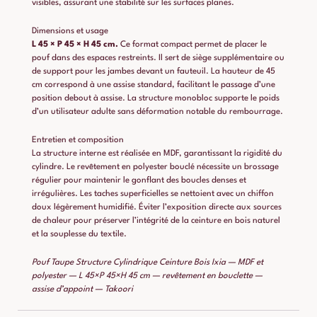
visibles, assurant une stabilité sur les surfaces planes.
Dimensions et usage
L 45 × P 45 × H 45 cm.
Ce format compact permet de placer le
pouf dans des espaces restreints. Il sert de siège supplémentaire ou
de support pour les jambes devant un fauteuil. La hauteur de 45
cm correspond à une assise standard, facilitant le passage d’une
position debout à assise. La structure monobloc supporte le poids
d’un utilisateur adulte sans déformation notable du rembourrage.
Entretien et composition
La structure interne est réalisée en MDF, garantissant la rigidité du
cylindre. Le revêtement en polyester bouclé nécessite un brossage
régulier pour maintenir le gonflant des boucles denses et
irrégulières. Les taches superficielles se nettoient avec un chiffon
doux légèrement humidifié. Éviter l’exposition directe aux sources
de chaleur pour préserver l’intégrité de la ceinture en bois naturel
et la souplesse du textile.
Pouf Taupe Structure Cylindrique Ceinture Bois Ixia — MDF et
polyester — L 45×P 45×H 45 cm — revêtement en bouclette —
assise d’appoint — Takoori